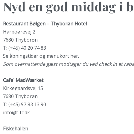
Nyd en god middag i by
Restaurant Bølgen – Thyborøn Hotel
Harboørevej 2
7680 Thyborøn
T: (+45) 40 20 74 83
Se
åbningstider og menukort her.
Som overnattende gæst modtager du ved check in et rabat
Cafe´ MadWærket
Kirkegaardsvej 15
7680 Thyborøn
T: (+45) 97 83 13 90
info@t-fc.dk
Fiskehallen