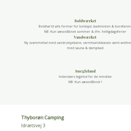
Boldwærket
Boldhal til alle former for boldspil, badminton & bordtenni
NB: Kun sæsonåbnet sommer & ifm. helligdagsferier
Vandwærket
Ny svømmehal med vandrutsjebane, varmtvandsbassin samt wellnes
med sauna & dampbad
Snegleland
Indendørs legelnd for de mindste
NB: Kun sæsonåbnet !
Thyborøn Camping
Idrætsvej 3