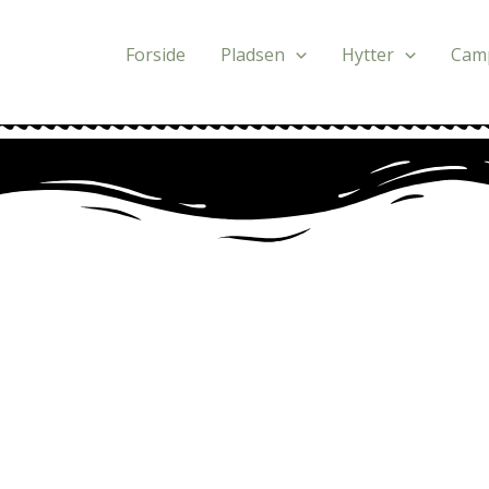
Gå
til
Forside
Pladsen
Hytter
Cam
indholdet
S