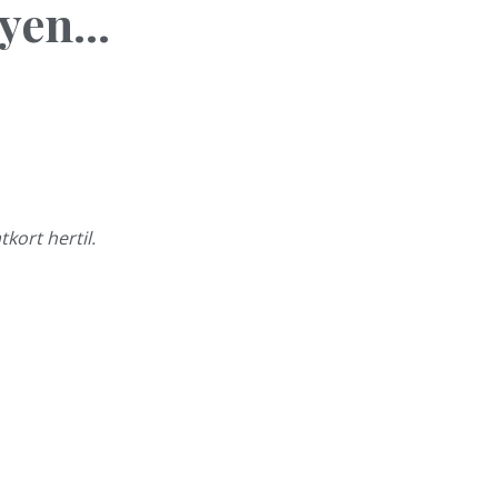
en...
kort hertil.