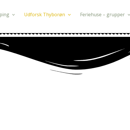
ping
Udforsk Thyborøn
Feriehuse – grupper
pisesteder