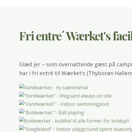
Fri entre´ Wærket's facil
Glæd jer – som overnattende gæst på campi
har i fri entré til Wærket’s (Thyborøn Hallens