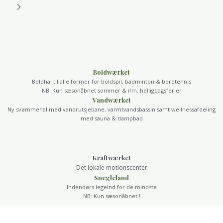
Boldwærket
Boldhal til alle former for boldspil, badminton & bordtennis
NB: Kun sæsonåbnet sommer & ifm. helligdagsferier
Vandwærket
Ny svømmehal med vandrutsjebane, varmtvandsbassin samt wellnessafdeling
med sauna & dampbad
Kraftwærket
Det lokale motionscenter
Snegleland
Indendørs legelnd for de mindste
NB: Kun sæsonåbnet !