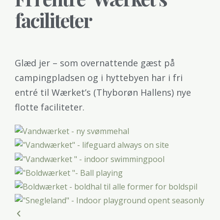
faciliteter
Glæd jer – som overnattende gæst på
campingpladsen og i hyttebyen har i fri
entré til Wærket’s (Thyborøn Hallens) nye
flotte faciliteter.